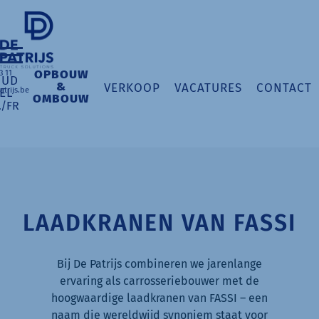
OPBOUW
3 11
OUD
&
VERKOOP
VACATURES
CONTACT
EL
trijs.be
OMBOUW
L
/
FR
LAADKRANEN VAN FASSI
Bij De Patrijs combineren we jarenlange
ervaring als carrosseriebouwer met de
hoogwaardige laadkranen van FASSI – een
naam die wereldwijd synoniem staat voor