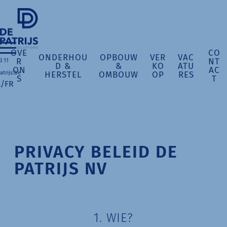
OVE
CO
ONDERHOU
OPBOUW
VER
VAC
R
NT
3 11
D &
&
KO
ATU
ON
AC
HERSTEL
OMBOUW
OP
RES
trijs.be
S
T
L
/
FR
PRIVACY BELEID DE
PATRIJS NV
1. WIE?